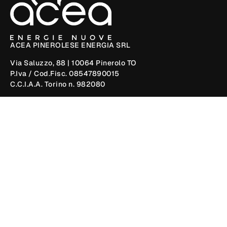
ACEA PINEROLESE ENERGIA SRL
Via Saluzzo, 88 | 10064 Pinerolo TO
P.Iva / Cod.Fisc. 08547890015
C.C.I.A.A. Torino n. 982080
PEC
ape@postacert.aceapinerolese-energia.it
Polo Ecologico Integrato Acea Energie Nuove
Corso della Costituzione, 19 | 10064 Pinerolo TO
Legal
Contatti
Cookie Policy