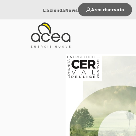
Area riservata
L'azienda
News