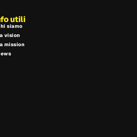
nfo utili
hi siamo
a vision
a mission
News