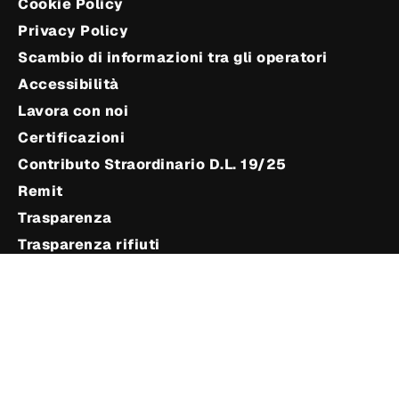
Cookie Policy
Privacy Policy
Scambio di informazioni tra gli operatori
Accessibilità
Lavora con noi
Certificazioni
Contributo Straordinario D.L. 19/25
Remit
Trasparenza
Trasparenza rifiuti
Delibera 100/2023 ARERA
Informazioni utili
Modalità di presentazione reclami e ulteriori
strumenti per la gestione delle controversie
Modulo reclamo GAS/EE
Offerta servizio tutela della vulnerabilità gas