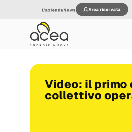
Area riservata
L'azienda
News
Video: il prim
collettivo opera