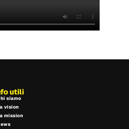
nfo utili
hi siamo
a vision
a mission
News