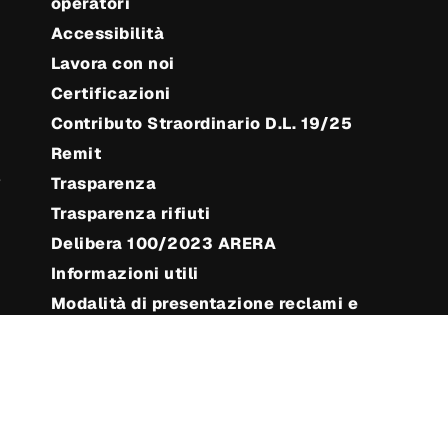
operatori
Accessibilità
Lavora con noi
Certificazioni
Contributo Straordinario D.L. 19/25
Remit
e
Trasparenza
Trasparenza rifiuti
Delibera 100/2023 ARERA
Informazioni utili
Modalità di presentazione reclami e
ulteriori strumenti per la gestione delle
controversie
Modulo reclamo GAS/EE
Offerta servizio tutela della
vulnerabilità gas