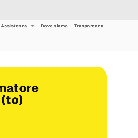
Assistenza
Dove siamo
Trasparenza
umatore
 (to)