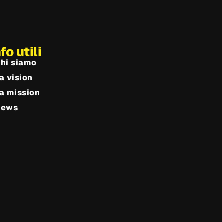
nfo utili
hi siamo
a vision
a mission
News