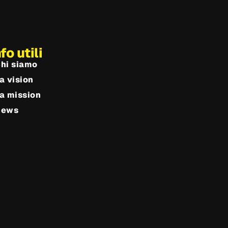
nfo utili
hi siamo
a vision
a mission
News